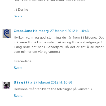
SKØN tur til venstre i dit landskab. Tak for turen.
:-) Dorthe
Svara
Grace-Jane Holmberg
27 februari 2012 kl. 10:43
Hvilken varm og god stemning du får frem i i bildene. Det
må være flott å kunne nyte utsikten og flotte solnedganger!
I dag snør det her i Sandefjord, så det er fint å se bilder
som minner om vår og varme:)
Grace-Jane
Svara
B i r g i t t a
27 februari 2012 kl. 10:56
Helsköna "måbrabilder"! fina tolkningar på vänster :)
Svara